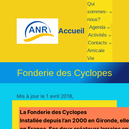
Aller
Qui
au
sommes-
contenu
nous?
Agenda
Accueil
Activités
Contacts
Amicale
Vie
Fonderie des Cyclopes
Mis à jour le 1 avril 2018,
La Fonderie des 
Installée depuis l’an 2000 en Gironde, elle 
en France. Ses deux créateurs lorrains on